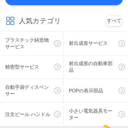
産およびサービス」:Hankscraftの経営陣はア
さ
メリカのスタッフであり、工場は米国からの
顧客が頻繁に工場を訪問することを来るアメ
い
人気カテゴリ
すべて
リカの品質規格に従って厳しく管理されま
す。HankscraftはまたHankscraftにおよび処
理企業多くのの中に生産を立てさせるずっと
引
プラスチック鋳造物
射出成形サービス
専門の質およびサービスの国際市場の開発を
サービス
常に主張しています。...
用
を
射出成形の自動車部
精密型サービス
品
要
求
自動手袋ディスペン
POPの表示部品
サー
し
て
小さい電気器具モー
注文ビール ハンドル
ター
下