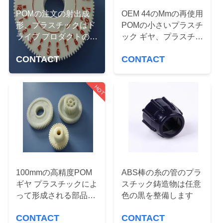
達
POMの注文の射出成
OEM 44のMmの再使用
に
形、プラスチックはド
POMの小さいプラスチ
つ
ライブ プロダクトのた
ック ギヤ、プラスチッ
めの部品を形成しまし
ク注入の鋳型の設計
い
CONTACT
CONTACT
た
て
HOT
工
場
旅
行
100mmの高精度POM
ABS棒の糸の管のプラ
ギヤ プラスチックによ
スチック鋳造物は任意
って形成される部品、
色の黒を整備します
品
射出成形サービス
CONTACT
CONTACT