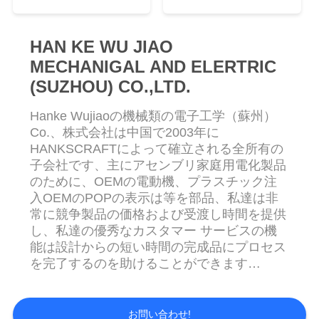
質
管
HAN KE WU JIAO
理
MECHANIGAL AND ELERTRIC
(SUZHOU) CO.,LTD.
私
Hanke Wujiaoの機械類の電子工学（蘇州）
Co.、株式会社は中国で2003年に
達
HANKSCRAFTによって確立される全所有の
子会社です、主にアセンブリ家庭用電化製品
に
のために、OEMの電動機、プラスチック注
連
入OEMのPOPの表示は等を部品、私達は非
常に競争製品の価格および受渡し時間を提供
絡
し、私達の優秀なカスタマー サービスの機
能は設計からの短い時間の完成品にプロセス
し
を完了するのを助けることができます
Hankscraftのモットーは次のとおりです:「ア
て
メリカの会社、簡単に鳴るが、Hankscraftは
下
細かいところまで実行されます集中させた生
お問い合わせ!