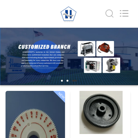
Copyright
©
2020
-
2025
HAN
KE
WU
家
JIAO
MECHANIGAL
AND
ELERTRIC
(SUZHOU)
CO.,LTD..
プ
All
Rights
Reserved.
ロ
ダ
ク
NEW
ト
私